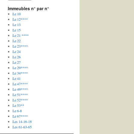
Immeubles n° par n°
Le 10
Le 12****
Le 13
Le 15
Le 21 ****
Le 22
Le 23****
Le 24
Le 26
Le 27
Le 29****
Le 34****
Le 41
Le 47****
Le 49****
Le 51****
Le 52****
Le 53**
Le 6-8
Le 67****
Les 14-16-18
Les 61-63-65